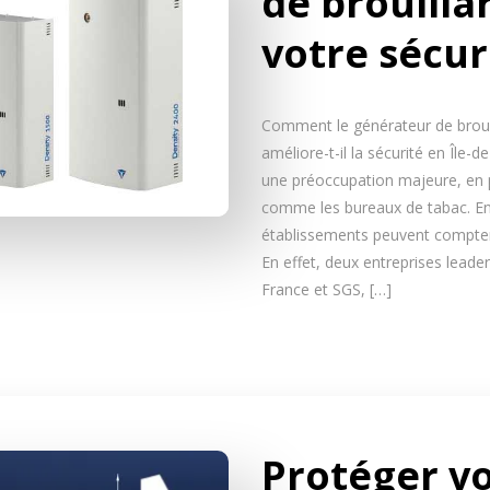
de brouillar
votre sécur
Comment le générateur de broui
améliore-t-il la sécurité en Île
une préoccupation majeure, en p
comme les bureaux de tabac. En 
établissements peuvent compter 
En effet, deux entreprises leade
France et SGS, […]
Protéger v