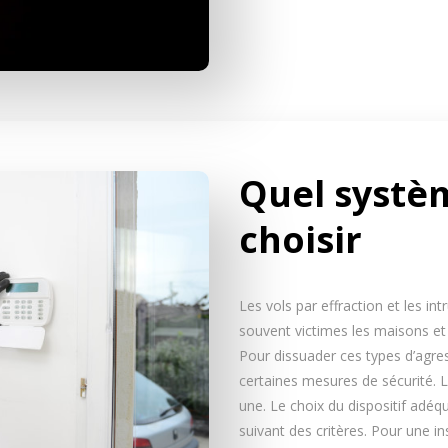
Quel systè
choisir
Les vols par effraction et les in
souvent victimes les maisons et
Pour dissuader ces types d’agres
certaines mesures de sécurité. L
une. Le choix du dispositif adéq
suivant des critères. Pour une in