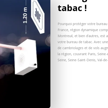
tabac !
Pourquoi protéger votre bureau d
France, région dynamique compr
Montreuil, et bien d’autres, est
votre bureau de tabac. Avec une 
de cambriolages et de vols augm
la région, couvrant Paris, Seine
Seine, Seine-Saint-Denis, Val-de