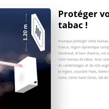
Protéger v
tabac !
Pourquoi protéger votre bureau d
France, région dynamique compr
Montreuil, et bien d’autres, est
votre bureau de tabac. Avec une 
de cambriolages et de vols augm
la région, couvrant Paris, Seine
Seine, Seine-Saint-Denis, Val-de