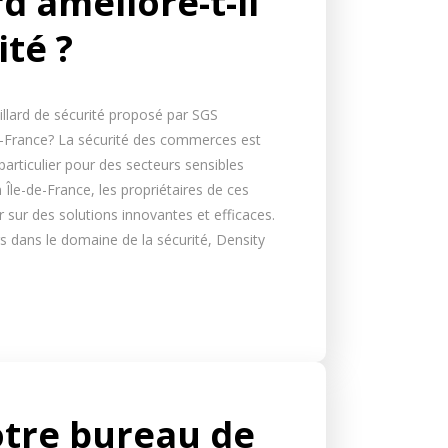
d améliore-t-il
ité ?
llard de sécurité proposé par SGS
-de-France? La sécurité des commerces est
articulier pour des secteurs sensibles
Île-de-France, les propriétaires de ces
sur des solutions innovantes et efficaces.
rs dans le domaine de la sécurité, Density
otre bureau de