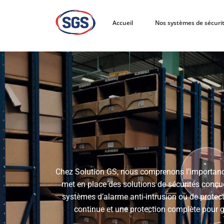
Accueil
Nos systèmes de sécuri
Chez Solution GS, nous comprenons l’importance 
met en place des solutions de sécurités conçue
systèmes d’alarme anti-intrusion ou de protect
continue et une protection complète pour ga