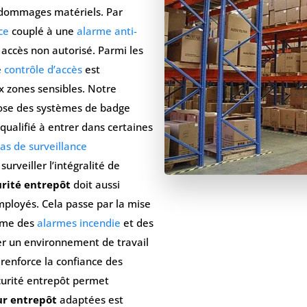
x dommages matériels. Par
ce
couplé à une
alarme anti-
accès non autorisé. Parmi les
e
contrôle d’accès
est
ux zones sensibles. Notre
pose des systèmes de badge
ualifié à entrer dans certaines
s de surveillance
rveiller l’intégralité de
urité entrepôt
doit aussi
mployés. Cela passe par la mise
mme des
alarmes incendie
et des
rer un environnement de travail
t renforce la confiance des
curité entrepôt permet
ur entrepôt
adaptées est