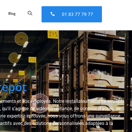
Blog
01 83 77 79 77
repôt
ements et vos employés. Notre installateur sécurité entrepôt
u’il s’agisse de vidéosurveillance, de contrôle d’accès, de
 une expertise éprouvée, nous vous offrons une surveillance
s actifs avec des solutions personnalisées adaptées à la