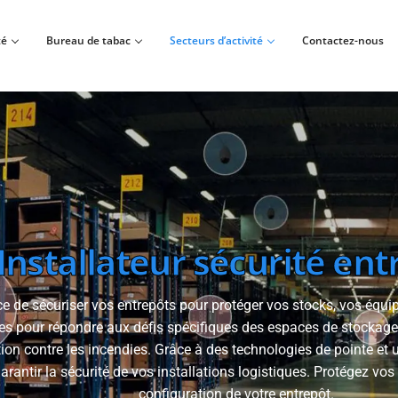
té
Bureau de tabac
Secteurs d’activité
Contactez-nous
Installateur sécurité ent
de sécuriser vos entrepôts pour protéger vos stocks, vos équip
s pour répondre aux défis spécifiques des espaces de stockage, q
ion contre les incendies. Grâce à des technologies de pointe et
rantir la sécurité de vos installations logistiques. Protégez vo
configuration de votre entrepôt.