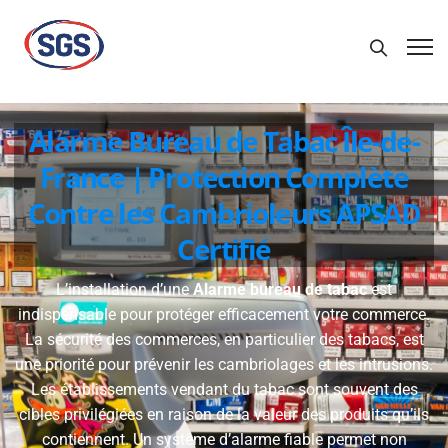
Alarme Bureau de Tabac Île-de-
France | Protection Complète
Contre les Cambrioleurs APSAD
Certifié
L’installation d’une
Alarme bureau de tabac
est
indispensable pour protéger efficacement votre commerce.
La sécurité des commerces, en particulier des tabacs, est
une priorité pour prévenir les cambriolages et les intrusions.
Les établissements vendant du tabac sont souvent des
cibles privilégiées en raison de la valeur des produits qu’ils
contiennent. Un système d’alarme fiable permet non