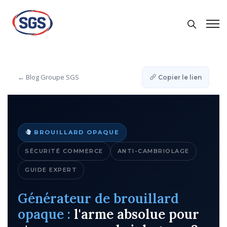
Générateur de brouillard opaque :
Stopper un vol en 3 secondes
Gael Kisselberg
15 mai 2026
← Blog Groupe SGS
Copier le lien
BROUILLARD OPAQUE
SÉCURITÉ COMMERCE
ANTI-CAMBRIOLAGE
GUIDE EXPERT
Générateur de brouillard
opaque :
l'arme absolue pour