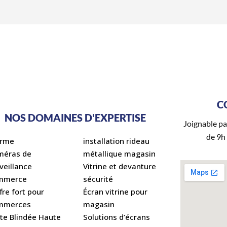
C
NOS DOMAINES D'EXPERTISE
Joignable pa
de 9h
arme
installation rideau
méras de
métallique magasin
veillance
Vitrine et devanture
mmerce
sécurité
fre fort pour
Écran vitrine pour
mmerces
magasin
te Blindée Haute
Solutions d’écrans