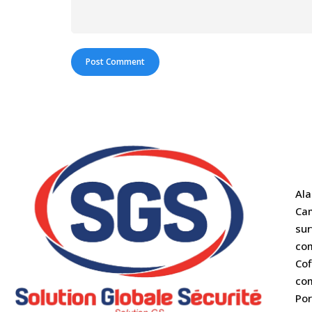
Al
Ca
sur
co
Cof
co
Por