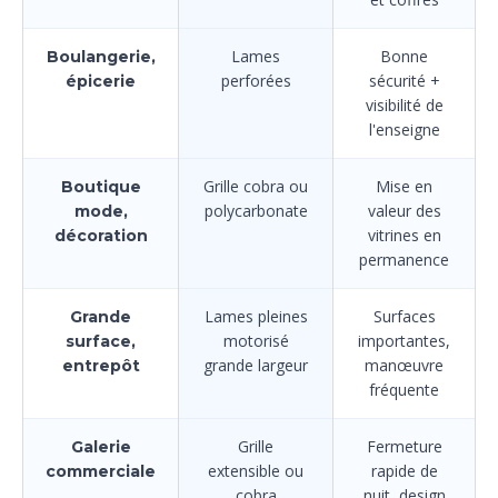
Lames
Bonne
Boulangerie,
perforées
sécurité +
épicerie
visibilité de
l'enseigne
Grille cobra ou
Mise en
Boutique
polycarbonate
valeur des
mode,
vitrines en
décoration
permanence
Lames pleines
Surfaces
Grande
motorisé
importantes,
surface,
grande largeur
manœuvre
entrepôt
fréquente
Grille
Fermeture
Galerie
extensible ou
rapide de
commerciale
cobra
nuit, design