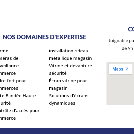
C
NOS DOMAINES D'EXPERTISE
Joignable pa
de 9h
arme
installation rideau
méras de
métallique magasin
veillance
Vitrine et devanture
mmerce
sécurité
fre fort pour
Écran vitrine pour
mmerces
magasin
te Blindée Haute
Solutions d’écrans
urité
dynamiques
trôle d’accès pour
mmerce