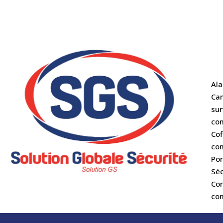
Al
Ca
sur
co
Cof
co
Por
Séc
Con
co